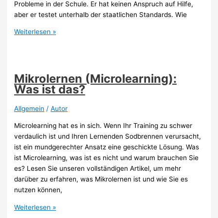
Probleme in der Schule. Er hat keinen Anspruch auf Hilfe,
aber er testet unterhalb der staatlichen Standards. Wie
Mein
Weiterlesen »
Kind
hat
Probleme
in
Mikrolernen (Microlearning):
der
Was ist das?
Schule:
Was
Allgemein
/
Autor
tun?
Microlearning hat es in sich. Wenn Ihr Training zu schwer
verdaulich ist und Ihren Lernenden Sodbrennen verursacht,
ist ein mundgerechter Ansatz eine geschickte Lösung. Was
ist Microlearning, was ist es nicht und warum brauchen Sie
es? Lesen Sie unseren vollständigen Artikel, um mehr
darüber zu erfahren, was Mikrolernen ist und wie Sie es
nutzen können,
Mikrolernen
Weiterlesen »
(Microlearning):