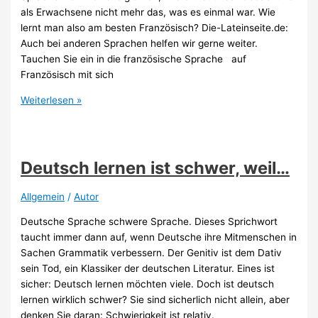
als Erwachsene nicht mehr das, was es einmal war. Wie
lernt man also am besten Französisch? Die-Lateinseite.de:
Auch bei anderen Sprachen helfen wir gerne weiter.
Tauchen Sie ein in die französische Sprache auf
Französisch mit sich
Französisch
Weiterlesen »
zu
Hause
lernen
Tipps
Deutsch lernen ist schwer, weil…
und
Tricks
Allgemein
/
Autor
Deutsche Sprache schwere Sprache. Dieses Sprichwort
taucht immer dann auf, wenn Deutsche ihre Mitmenschen in
Sachen Grammatik verbessern. Der Genitiv ist dem Dativ
sein Tod, ein Klassiker der deutschen Literatur. Eines ist
sicher: Deutsch lernen möchten viele. Doch ist deutsch
lernen wirklich schwer? Sie sind sicherlich nicht allein, aber
denken Sie daran: Schwierigkeit ist relativ.