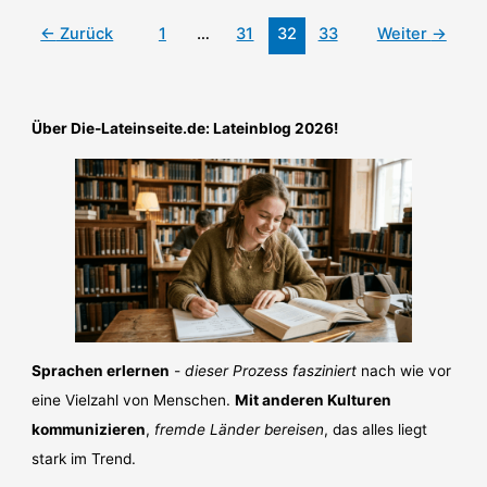
und
←
Zurück
1
…
31
32
33
Weiter
→
Tricks
Über Die-Lateinseite.de: Lateinblog 2026!
Sprachen erlernen
-
dieser Prozess fasziniert
nach wie vor
eine Vielzahl von Menschen.
Mit anderen Kulturen
kommunizieren
,
fremde Länder bereisen
, das alles liegt
stark im Trend.