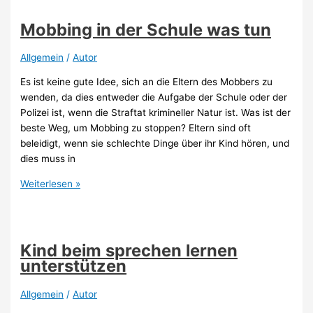
keinen
Anschluss
Mobbing in der Schule was tun
im
Kindergarten
Allgemein
/
Autor
Es ist keine gute Idee, sich an die Eltern des Mobbers zu
wenden, da dies entweder die Aufgabe der Schule oder der
Polizei ist, wenn die Straftat krimineller Natur ist. Was ist der
beste Weg, um Mobbing zu stoppen? Eltern sind oft
beleidigt, wenn sie schlechte Dinge über ihr Kind hören, und
dies muss in
Mobbing
Weiterlesen »
in
der
Schule
was
Kind beim sprechen lernen
tun
unterstützen
Allgemein
/
Autor