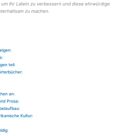
, um Ihr Latein zu verbessern und diese ehrwürdige
nterhaltsam zu machen.
eigen:
e:
en teil:
örterbücher:
chen an:
und Prosa:
belaufbau:
rikanische Kultur:
ldig: