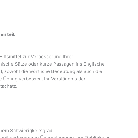
n teil:
lfsmittel zur Verbesserung Ihrer
inische Sätze oder kurze Passagen ins Englische
f, sowohl die wörtliche Bedeutung als auch die
e Übung verbessert Ihr Verständnis der
tschatz.
chem Schwierigkeitsgrad.
n mit vorhandenen Übersetzungen, um Einblicke in