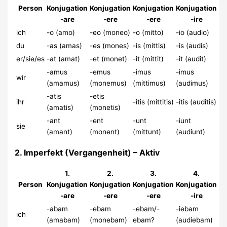
Person
Konjugation
Konjugation
Konjugation
Konjugation
-are
-ere
-ere
-ire
ich
-o (amo)
-eo (moneo)
-o (mitto)
-io (audio)
du
-as (amas)
-es (mones)
-is (mittis)
-is (audis)
er/sie/es
-at (amat)
-et (monet)
-it (mittit)
-it (audit)
-amus
-emus
-imus
-imus
wir
(amamus)
(monemus)
(mittimus)
(audimus)
-atis
-etis
ihr
-itis (mittitis)
-itis (auditis)
(amatis)
(monetis)
-ant
-ent
-unt
-iunt
sie
(amant)
(monent)
(mittunt)
(audiunt)
2. Imperfekt (Vergangenheit) – Aktiv
1.
2.
3.
4.
Person
Konjugation
Konjugation
Konjugation
Konjugation
-are
-ere
-ere
-ire
-abam
-ebam
-ebam/-
-iebam
ich
(amabam)
(monebam)
ebam?
(audiebam)