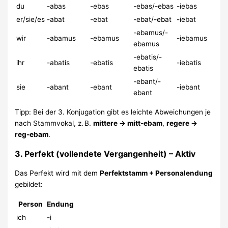
du
-abas
-ebas
-ebas/-ebas
-iebas
er/sie/es
-abat
-ebat
-ebat/-ebat
-iebat
-ebamus/-
wir
-abamus
-ebamus
-iebamus
ebamus
-ebatis/-
ihr
-abatis
-ebatis
-iebatis
ebatis
-ebant/-
sie
-abant
-ebant
-iebant
ebant
Tipp: Bei der 3. Konjugation gibt es leichte Abweichungen je
nach Stammvokal, z. B.
mittere → mitt-ebam
,
regere →
reg-ebam
.
3. Perfekt (vollendete Vergangenheit) – Aktiv
Das Perfekt wird mit dem
Perfektstamm + Personalendung
gebildet:
Person
Endung
ich
-i