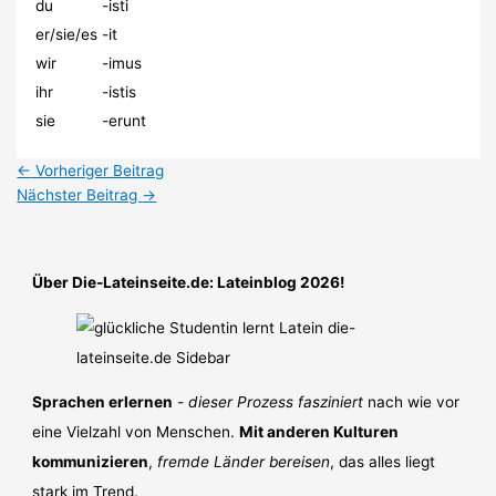
du
-isti
er/sie/es
-it
wir
-imus
ihr
-istis
sie
-erunt
←
Vorheriger Beitrag
Nächster Beitrag
→
Über Die-Lateinseite.de: Lateinblog 2026!
Sprachen erlernen
-
dieser Prozess fasziniert
nach wie vor
eine Vielzahl von Menschen.
Mit anderen Kulturen
kommunizieren
,
fremde Länder bereisen
, das alles liegt
stark im Trend.