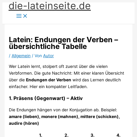
die-lateinseite.de
Zum
Inhalt
springen
Latein: Endungen der Verben –
übersichtliche Tabelle
/
Allgemein
/ Von
Autor
Wer Latein lernt, stolpert oft zuerst über die vielen
Verbformen. Die gute Nachricht: Mit einer klaren Übersicht
über die
Endungen der Verben
wird das Lernen deutlich
einfacher. Hier ein kompakter Leitfaden.
1. Präsens (Gegenwart) – Aktiv
Die Endungen hängen von der Konjugation ab. Beispiel:
amare (lieben), monere (mahnen), mittere (schicken),
audire (hören)
1.
2.
3.
4.