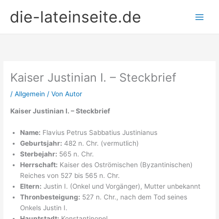
Zum
die-lateinseite.de
Inhalt
springen
Kaiser Justinian I. – Steckbrief
/
Allgemein
/ Von
Autor
Kaiser Justinian I. – Steckbrief
Name:
Flavius Petrus Sabbatius Justinianus
Geburtsjahr:
482 n. Chr. (vermutlich)
Sterbejahr:
565 n. Chr.
Herrschaft:
Kaiser des Oströmischen (Byzantinischen)
Reiches von 527 bis 565 n. Chr.
Eltern:
Justin I. (Onkel und Vorgänger), Mutter unbekannt
Thronbesteigung:
527 n. Chr., nach dem Tod seines
Onkels Justin I.
Hauptstadt:
Konstantinopel