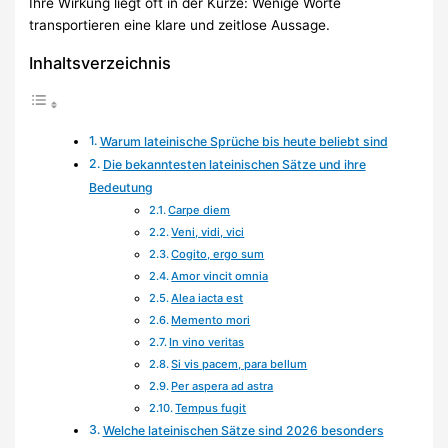
Ihre Wirkung liegt oft in der Kürze: Wenige Worte
transportieren eine klare und zeitlose Aussage.
Inhaltsverzeichnis
Warum lateinische Sprüche bis heute beliebt sind
Die bekanntesten lateinischen Sätze und ihre
Bedeutung
Carpe diem
Veni, vidi, vici
Cogito, ergo sum
Amor vincit omnia
Alea iacta est
Memento mori
In vino veritas
Si vis pacem, para bellum
Per aspera ad astra
Tempus fugit
Welche lateinischen Sätze sind 2026 besonders