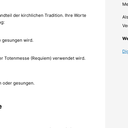
Me
teil der kirchlichen Tradition. Ihre Worte
Al
ng:
Ve
We
he gesungen wird.
Di
 der Totenmesse (Requiem) verwendet wird.
n oder gesungen.
e