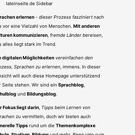
rachen erlernen
-
dieser Prozess fasziniert
nach
e vor eine Vielzahl von Menschen.
Mit anderen
lturen kommunizieren
,
fremde Länder bereisen
,
s alles liegt stark im Trend.
e digitalen Möglichkeiten
vereinfachen den
ozess, Sprachen zu erlernen
, immens. In dieser
nsicht will auch diese Homepage unterstützend
r Seite stehen. Wir sind ein
Sprachblog
,
hulblog
und
Bildungsblog
.
r Fokus liegt darin
,
Tipps beim Lernen von
rachen
zu vermitteln, doch wir bieten auch
nerelle Tipps
rund um die
Themenkomplexe
hule, Studium, Bildung
und mehr.
Bene vale cum