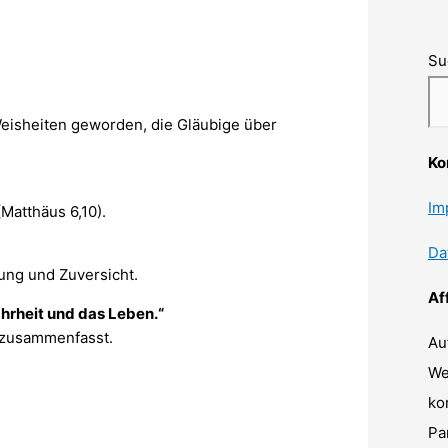
Su
 Weisheiten geworden, die Gläubige über
Ko
Im
Matthäus 6,10).
Da
rung und Zuversicht.
Af
Wahrheit und das Leben.“
i zusammenfasst.
Au
We
ko
Pa