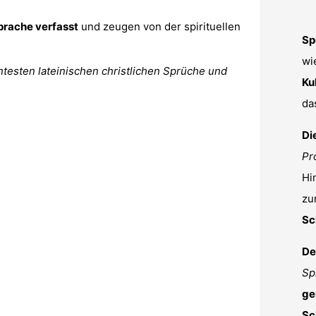
prache verfasst
und zeugen von der spirituellen
Sp
wi
ntesten lateinischen christlichen Sprüche und
Ku
da
Di
Pr
Hi
zu
Sc
De
Sp
ge
Sc