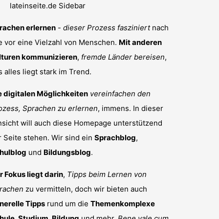
rachen erlernen
-
dieser Prozess fasziniert
nach
e vor eine Vielzahl von Menschen.
Mit anderen
lturen kommunizieren
,
fremde Länder bereisen
,
s alles liegt stark im Trend.
e digitalen Möglichkeiten
vereinfachen den
ozess, Sprachen zu erlernen
, immens. In dieser
nsicht will auch diese Homepage unterstützend
r Seite stehen. Wir sind ein
Sprachblog
,
hulblog
und
Bildungsblog
.
r Fokus liegt darin
,
Tipps beim Lernen von
rachen
zu vermitteln, doch wir bieten auch
nerelle Tipps
rund um die
Themenkomplexe
hule, Studium, Bildung
und mehr.
Bene vale cum