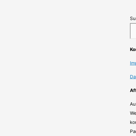
Su
Ko
Im
Da
Af
Au
We
ko
Pa