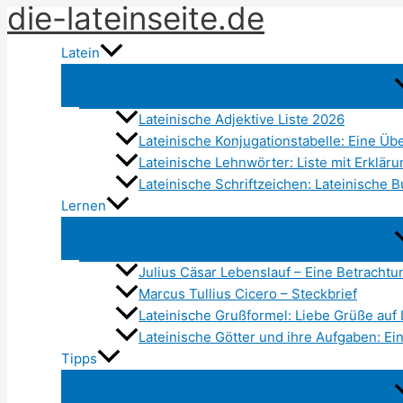
die-lateinseite.de
Zum
Inhalt
Latein
springen
Lateinische Adjektive Liste 2026
Lateinische Konjugationstabelle: Eine Übe
Lateinische Lehnwörter: Liste mit Erklär
Lateinische Schriftzeichen: Lateinische 
Lernen
Julius Cäsar Lebenslauf – Eine Betracht
Marcus Tullius Cicero – Steckbrief
Lateinische Grußformel: Liebe Grüße auf 
Lateinische Götter und ihre Aufgaben: E
Tipps