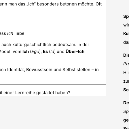
wenn man das „Ich“ besonders betonen möchte. Oft
Sp
wi
dass
ich
liebe.
Ku
da
 auch kulturgeschichtlich bedeutsam. In der
 Modell vom
Ich
(
Ego
),
Es
(
Id
) und
Über-Ich
Di
Pr
ch Identität, Bewusstsein und Selbst stellen – in
Hi
zu
Sc
il einer Lernreihe gestaltet haben?
De
Sp
ge
Sc